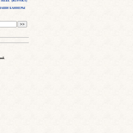
 НЕБЕ (RUS†SKY)
НАШИ БАННЕРЫ
ний
.