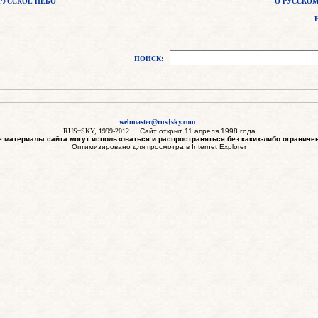
РУССКОЕ НЕБО
О РУССКОМ
ПОИСК:
webmaster@rus†sky.com
RUS†SKY, 1999-2012.
С
айт
открыт 11 апреля 1998 года
е материалы сайта могут использоваться и распространяться без каких-либо ограниче
Оптимизировано для просмотра в Internet Explorer