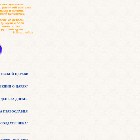
о мне куполами,
, распятой врагами,
ризыв и покров,
ьский колоколов.
себе из неволи,
едь муки и боли.
 тлена и лжи.
 русской души.
любов
РУССКОЙ ЦЕРКВИ
ЕКЦИИ О ЦАРЯХ"
ДЕНЬ ЗА ДНЕМЪ
А ПРАВОСЛАВИЯ
СОЛДАТЫ НЕБА"